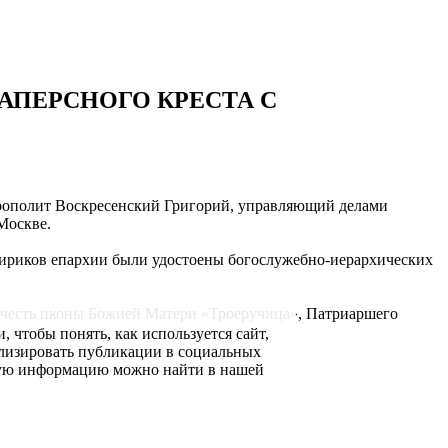
АПЕРСНОГО КРЕСТА С
трополит Воскресенский Григорий, управляющий делами
Москве.
лириков епархии были удостоены богослужебно-иерархических
 честь иконы Божией Матери «Троеручица», Патриаршего
 чтобы понять, как используется сайт,
ализировать публикации в социальных
ьную информацию можно найти в нашей