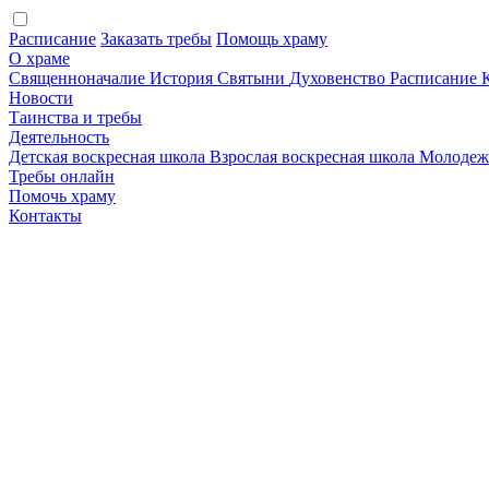
Расписание
Заказать требы
Помощь храму
О храме
Священноначалие
История
Святыни
Духовенство
Расписание
Новости
Таинства и требы
Деятельность
Детская воскресная школа
Взрослая воскресная школа
Молодеж
Требы онлайн
Помочь храму
Контакты