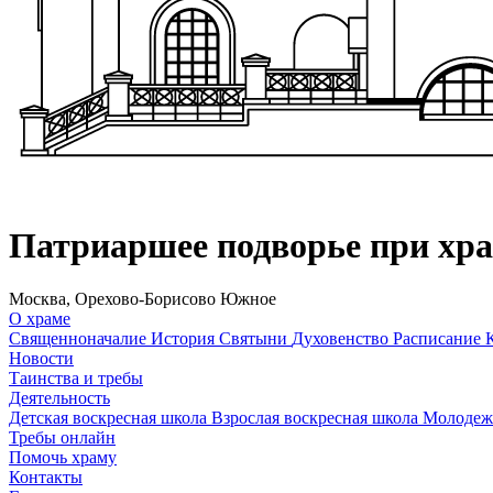
Патриаршее подворье при хр
Москва, Орехово-Борисово Южное
О храме
Священноначалие
История
Святыни
Духовенство
Расписание
Новости
Таинства и требы
Деятельность
Детская воскресная школа
Взрослая воскресная школа
Молодеж
Требы онлайн
Помочь храму
Контакты