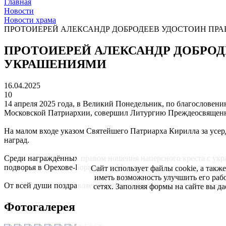
Главная
Новости
Новости храма
ПРОТОИЕРЕЙ АЛЕКСАНДР ДОБРОДЕЕВ УДОСТОИН ПР
ПРОТОИЕРЕЙ АЛЕКСАНДР ДОБРОД
УКРАШЕНИЯМИ
16.04.2025
10
14 апреля 2025 года, в Великий Понедельник, по благослове
Московской Патриархии, совершил Литургию Преждеосвященны
На малом входе указом Святейшего Патриарха Кирилла за усе
наград.
Среди награждённых правом ношения наперсного креста с укр
подворья в Орехове-Борисове г. Москвы.
Сайт использует файлы cookie, а такж
иметь возможность улучшить его раб
От всей души поздравляем батюшку! Желаем отцу Александру о
сетях. Заполняя формы на сайте вы 
Фотогалерея