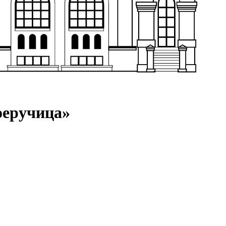
оеручица»