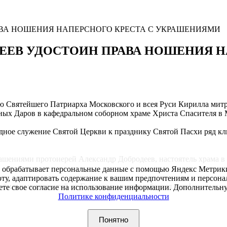
АВА НОШЕНИЯ НАПЕРСНОГО КРЕСТА С УКРАШЕНИЯМИ
ЕЕВ УДОСТОИН ПРАВА НОШЕНИЯ Н
нию Святейшего Патриарха Московского и всея Руси Кирилла ми
х Даров в кафедральном соборном храме Христа Спасителя в 
рдное служение Святой Церкви к празднику Святой Пасхи ряд к
ашениями протоиерей Александр Добродеев, настоятель храма в
е обрабатывает персональные данные с помощью Яндекс Метрики,
оту, адаптировать содержание к вашим предпочтениям и персон
бильных милостей от Господа и многая и благая лета!
даете свое согласие на использование информации. Дополнител
Политике конфиденциальности
Понятно