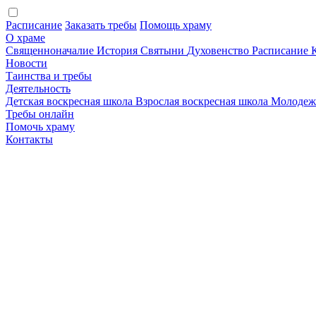
Расписание
Заказать требы
Помощь храму
О храме
Священноначалие
История
Святыни
Духовенство
Расписание
Новости
Таинства и требы
Деятельность
Детская воскресная школа
Взрослая воскресная школа
Молодеж
Требы онлайн
Помочь храму
Контакты