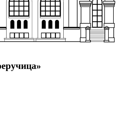
оеручица»