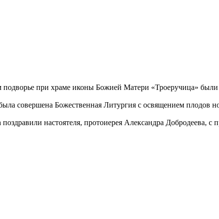
ем подворье при храме иконы Божией Матери «Троеручица» был
была совершена Божественная Литургия с освящением плодов но
 поздравили настоятеля, протоиерея Александра Добродеева, с