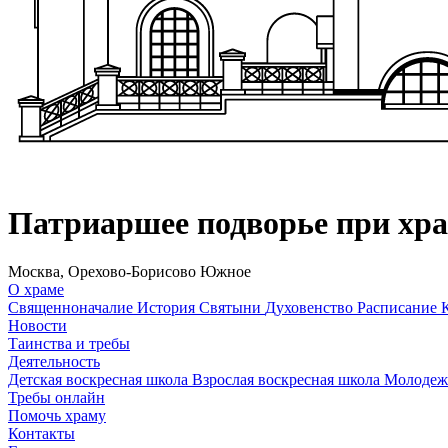
Патриаршее подворье при хр
Москва, Орехово-Борисово Южное
О храме
Священноначалие
История
Святыни
Духовенство
Расписание
Новости
Таинства и требы
Деятельность
Детская воскресная школа
Взрослая воскресная школа
Молодеж
Требы онлайн
Помочь храму
Контакты