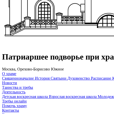
Патриаршее подворье при хр
Москва, Орехово-Борисово Южное
О храме
Священноначалие
История
Святыни
Духовенство
Расписание
Новости
Таинства и требы
Деятельность
Детская воскресная школа
Взрослая воскресная школа
Молодеж
Требы онлайн
Помочь храму
Контакты