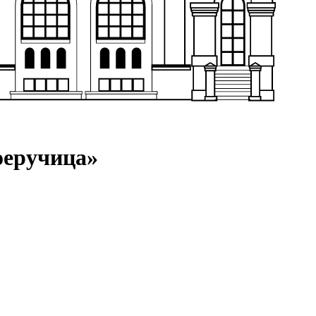
оеручица»