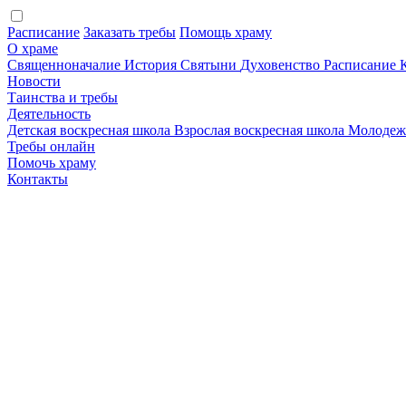
Расписание
Заказать требы
Помощь храму
О храме
Священноначалие
История
Святыни
Духовенство
Расписание
Новости
Таинства и требы
Деятельность
Детская воскресная школа
Взрослая воскресная школа
Молодеж
Требы онлайн
Помочь храму
Контакты