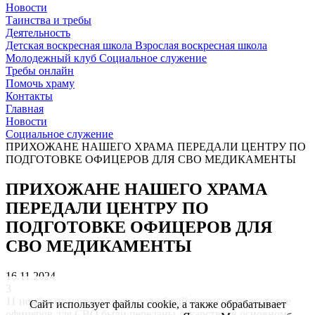
Новости
Таинства и требы
Деятельность
Детская воскресная школа
Взрослая воскресная школа
Молодежный клуб
Социальное служение
Требы онлайн
Помочь храму
Контакты
Главная
Новости
Социальное служение
ПРИХОЖАНЕ НАШЕГО ХРАМА ПЕРЕДАЛИ ЦЕНТРУ ПО
ПОДГОТОВКЕ ОФИЦЕРОВ ДЛЯ СВО МЕДИКАМЕНТЫ
ПРИХОЖАНЕ НАШЕГО ХРАМА
ПЕРЕДАЛИ ЦЕНТРУ ПО
ПОДГОТОВКЕ ОФИЦЕРОВ ДЛЯ
СВО МЕДИКАМЕНТЫ
16.11.2024
3
11 ноября от нашего храма в учебный центр по подготовке
Сайт использует файлы cookie, а также обрабатывает
офицеров для СВО были переданы лекарства, в основном