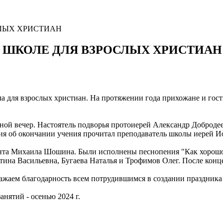
СЛЫХ ХРИСТИАН
 ШКОЛЕ ДЛЯ ВЗРОСЛЫХ ХРИСТИАН
 для взрослых христиан. На протяжении года прихожане и гост
кной вечер. Настоятель подворья протоиерей Александр Доброде
ия об окончании учения прочитал преподаватель школы иерей И
нта Михаила Шошина. Были исполнены песнопения "Как хорошо в
тина Васильевна, Бугаева Наталья и Трофимов Олег. После кон
жаем благодарность всем потрудившимся в создании праздника
нятий - осенью 2024 г.