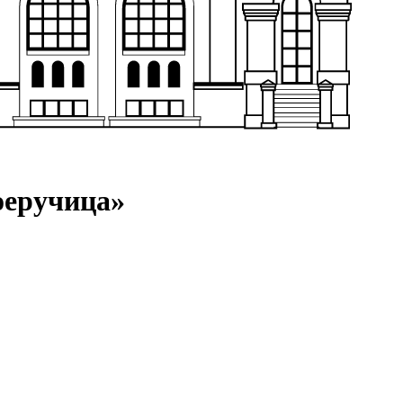
оеручица»