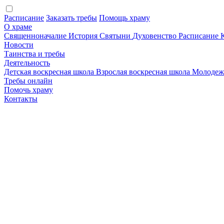
Расписание
Заказать требы
Помощь храму
О храме
Священноначалие
История
Святыни
Духовенство
Расписание
Новости
Таинства и требы
Деятельность
Детская воскресная школа
Взрослая воскресная школа
Молодеж
Требы онлайн
Помочь храму
Контакты