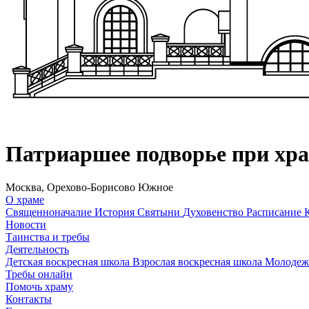
Патриаршее подворье при хр
Москва, Орехово-Борисово Южное
О храме
Священноначалие
История
Святыни
Духовенство
Расписание
Новости
Таинства и требы
Деятельность
Детская воскресная школа
Взрослая воскресная школа
Молодеж
Требы онлайн
Помочь храму
Контакты