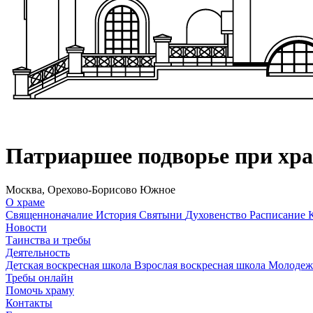
Патриаршее подворье при хр
Москва, Орехово-Борисово Южное
О храме
Священноначалие
История
Святыни
Духовенство
Расписание
Новости
Таинства и требы
Деятельность
Детская воскресная школа
Взрослая воскресная школа
Молодеж
Требы онлайн
Помочь храму
Контакты