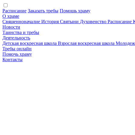
Расписание
Заказать требы
Помощь храму
О храме
Священноначалие
История
Святыни
Духовенство
Расписание
Новости
Таинства и требы
Деятельность
Детская воскресная школа
Взрослая воскресная школа
Молодеж
Требы онлайн
Помочь храму
Контакты