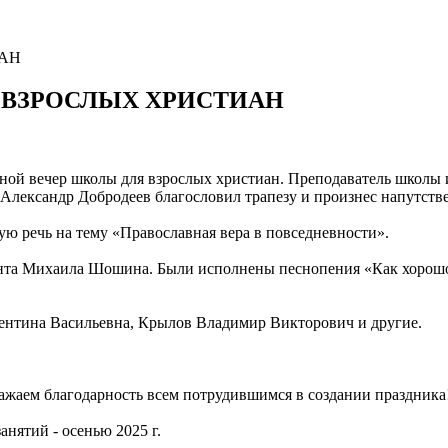
ИАН
 ВЗРОСЛЫХ ХРИСТИАН
скной вечер школы для взрослых христиан. Преподаватель школ
 Александр Добродеев благословил трапезу и произнес напутств
ю речь на тему «Православная вера в повседневности».
ента Михаила Шошина. Были исполнены песнопения «Как хорошо 
ентина Васильевна, Крылов Владимир Викторович и другие.
жаем благодарность всем потрудившимся в создании праздника
нятий - осенью 2025 г.