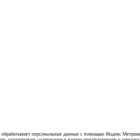
е обрабатывает персональные данные с помощью Яндекс Метрики,
оту, адаптировать содержание к вашим предпочтениям и персон