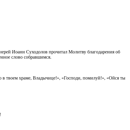
ы иерей Иоанн Суходолов прочитал Молитву благодарения об
енное слово собравшимся.
в твоем храме, Владычице!», «Господи, помилуй!», «Ойся ты
!