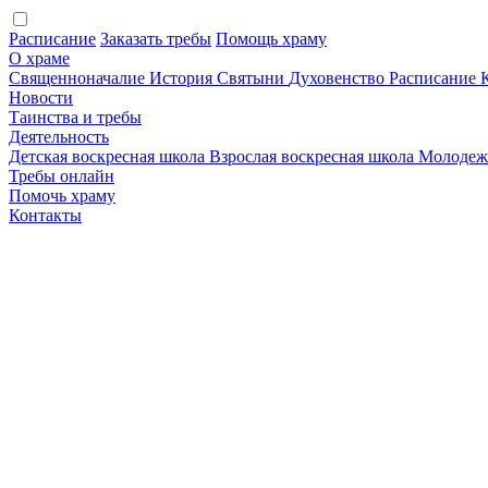
Расписание
Заказать требы
Помощь храму
О храме
Священноначалие
История
Святыни
Духовенство
Расписание
Новости
Таинства и требы
Деятельность
Детская воскресная школа
Взрослая воскресная школа
Молодеж
Требы онлайн
Помочь храму
Контакты