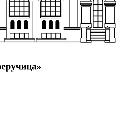
оеручица»