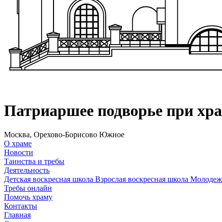
Патриаршее подворье при хр
Москва, Орехово-Борисово Южное
О храме
Новости
Таинства и требы
Деятельность
Детская воскресная школа
Взрослая воскресная школа
Молодеж
Требы онлайн
Помочь храму
Контакты
Главная