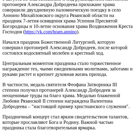
протоиерея Александра Добродеева прихожане храма
совершили двухдневную паломническую поездку в село
Аннино Михайловского округа Рязанской области на
праздник 7-летия освящения храма Успения Пресвятой
Богородицы и 10-летие основания храма Воздвижения Креста
Господня (
https://vk.com/hram.annino
).
Начался праздник Божественной Литургией, которую
совершил протоиерей Александр Добродеев, после которой
состоялся водосвятный молебен и крестный ход.
Центральным моментом праздника стало торжественное
награждение тех, чьими ежедневными молитвами, заботами и
руками растет и крепнет духовная жизнь прихода.
В частности, медаль святителя Феофана Затворника III
степени получил протоиерей Александр Добродеев за
неоценимые труды на благо храма. Медалью блаженной
Любови Рязанской II степени награждена Валентина
Добродеева – "настоящий пример христианского служения".
Праздничный концерт стал ярким свидетельством талантов,
которые прославляют Бога и Родину. Важной частью
праздника стала благотворительная ярмарка.