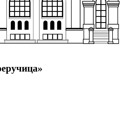
оеручица»