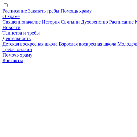
Расписание
Заказать требы
Помощь храму
О храме
Священноначалие
История
Святыни
Духовенство
Расписание
Новости
Таинства и требы
Деятельность
Детская воскресная школа
Взрослая воскресная школа
Молодеж
Требы онлайн
Помочь храму
Контакты