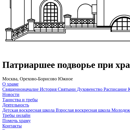
Патриаршее подворье при хр
Москва, Орехово-Борисово Южное
О храме
Священноначалие
История
Святыни
Духовенство
Расписание
Новости
Таинства и требы
Деятельность
Детская воскресная школа
Взрослая воскресная школа
Молодеж
Требы онлайн
Помочь храму
Контакты