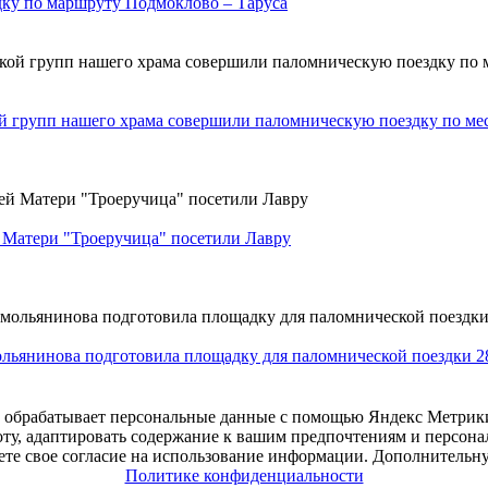
дку по маршруту Подмоклово – Таруса
ой групп нашего храма совершили паломническую поездку по ме
 Матери "Троеручица" посетили Лавру
ольянинова подготовила площадку для паломнической поездки 2
е обрабатывает персональные данные с помощью Яндекс Метрики,
оту, адаптировать содержание к вашим предпочтениям и персон
даете свое согласие на использование информации. Дополнител
Политике конфиденциальности